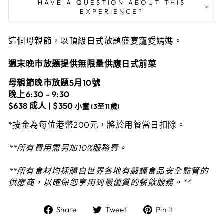
HAVE A QUESTION ABOUT THIS
EXPERIENCE?
這個母親節，以頂級日式放題盛宴寵愛媽媽。
週末晚市放題提供無限量供應日式前菜
母親節晚市放題5月10號
晚上6:30 – 9:30
$638 成人 | $350
小童 (
3至11歲)
*按金為每位港幣200元，將於用餐當日扣除。
**所有費用需另加10%服務費。
**所有食材均採購自世界各地有嚴謹食品安全監管的
供應商，以確保您享用到最優質的餐飲服務。**
Share
Tweet
Pin
Share
Tweet
Pin it
on
on
on