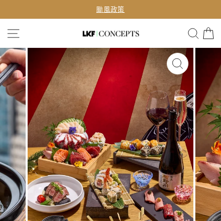
Skip
颱風政策
to
Pause
content
SITE NAVIGATION
SEA
slideshow
CLOSE
(ESC)