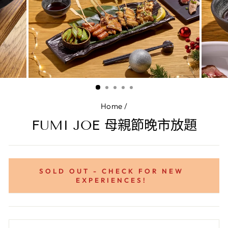
Home
/
FUMI JOE 母親節晚市放題
SOLD OUT - CHECK FOR NEW
EXPERIENCES!