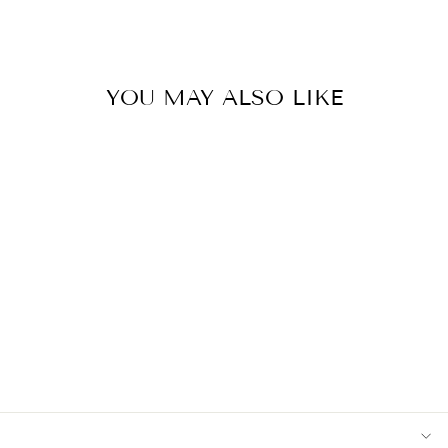
Facebook
Twitter
Pinterest
YOU MAY ALSO LIKE
FUMI JOE 母親節
晚市放題